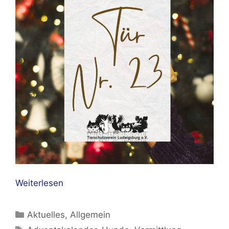
Weiterlesen
Kategorien
Aktuelles
,
Allgemein
Schlagwörter