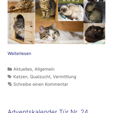
Weiterlesen
Kategorien
Aktuelles
,
Allgemein
Schlagwörter
Katzen
,
Qualzucht
,
Vermittlung
Schreibe einen Kommentar
Adventskalender Tür Nr. 24