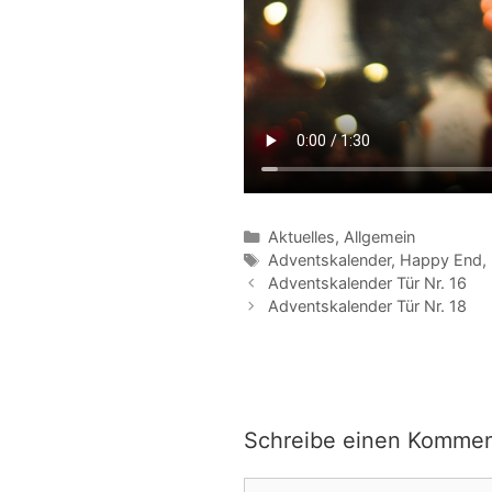
Kategorien
Aktuelles
,
Allgemein
Schlagwörter
Adventskalender
,
Happy End
,
Beitrags-
Adventskalender Tür Nr. 16
Navigation
Adventskalender Tür Nr. 18
Schreibe einen Kommen
Kommentar