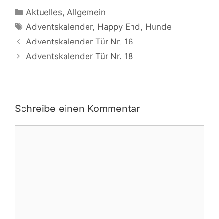
Kategorien
Aktuelles
,
Allgemein
Schlagwörter
Adventskalender
,
Happy End
,
Hunde
Beitrags-
Adventskalender Tür Nr. 16
Navigation
Adventskalender Tür Nr. 18
Schreibe einen Kommentar
Kommentar