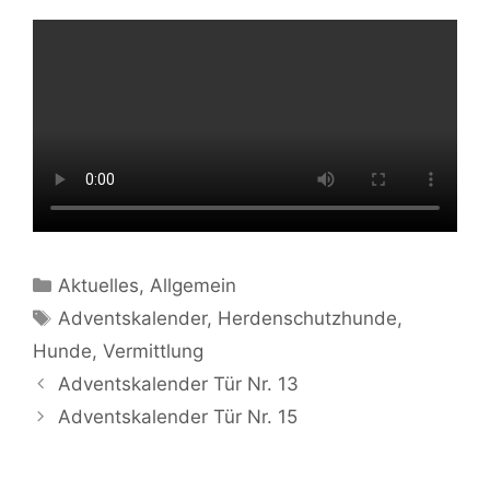
Kategorien
Aktuelles
,
Allgemein
Schlagwörter
Adventskalender
,
Herdenschutzhunde
,
Hunde
,
Vermittlung
Beitrags-
Adventskalender Tür Nr. 13
Navigation
Adventskalender Tür Nr. 15