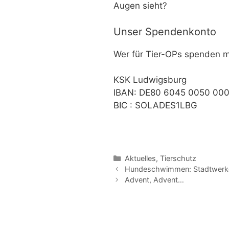
Augen sieht?
Unser Spendenkonto
Wer für Tier-OPs spenden m
KSK Ludwigsburg
IBAN: DE80 6045 0050 00
BIC : SOLADES1LBG
Kategorien
Aktuelles
,
Tierschutz
Beitrags-
Hundeschwimmen: Stadtwerke
Navigation
Advent, Advent…