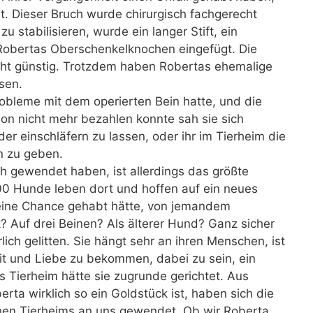
. Dieser Bruch wurde chirurgisch fachgerecht
u stabilisieren, wurde ein langer Stift, ein
Robertas Oberschenkelknochen eingefügt. Die
icht günstig. Trotzdem haben Robertas ehemalige
sen.
obleme mit dem operierten Bein hatte, und die
ion nicht mehr bezahlen konnte sah sie sich
 einschläfern zu lassen, oder ihr im Tierheim die
n zu geben.
ch gewendet haben, ist allerdings das größte
00 Hunde leben dort und hoffen auf ein neues
eine Chance gehabt hätte, von jemandem
 Auf drei Beinen? Als älterer Hund? Ganz sicher
rlich gelitten. Sie hängt sehr an ihren Menschen, ist
t und Liebe zu bekommen, dabei zu sein, ein
as Tierheim hätte sie zugrunde gerichtet. Aus
rta wirklich so ein Goldstück ist, haben sich die
hen Tierheims an uns gewendet. Ob wir Roberta