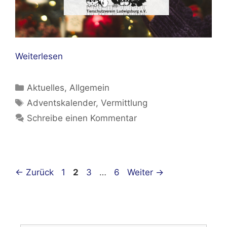
Weiterlesen
Kategorien
Aktuelles
,
Allgemein
Schlagwörter
Adventskalender
,
Vermittlung
Schreibe einen Kommentar
Beitrags-
Seite
Seite
Seite
Seite
←
Zurück
1
2
3
…
6
Weiter
→
Navigation