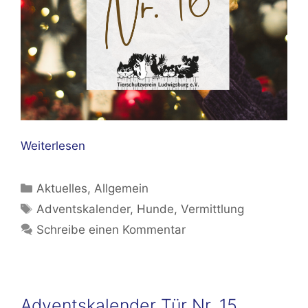
Weiterlesen
Kategorien
Aktuelles
,
Allgemein
Schlagwörter
Adventskalender
,
Hunde
,
Vermittlung
Schreibe einen Kommentar
Adventskalender Tür Nr. 15