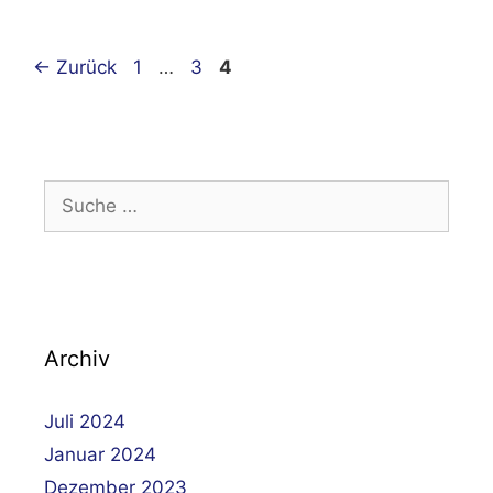
Beitrags-
Seite
Seite
Seite
←
Zurück
1
…
3
4
Navigation
Suche
nach:
Archiv
Juli 2024
Januar 2024
Dezember 2023