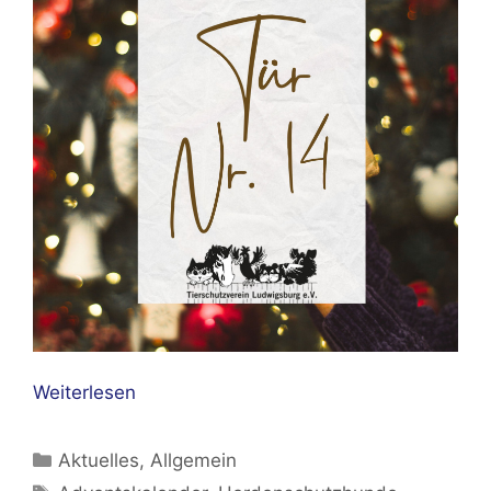
Weiterlesen
Kategorien
Aktuelles
,
Allgemein
Schlagwörter