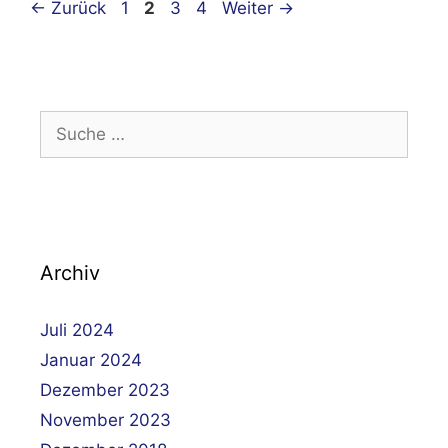
Beitrags-
Seite
Seite
Seite
Seite
←
Zurück
1
2
3
4
Weiter
→
Navigation
Suche
nach:
Archiv
Juli 2024
Januar 2024
Dezember 2023
November 2023