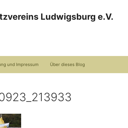
tzvereins Ludwigsburg e.V.
ung und Impressum
Über dieses Blog
80923_213933