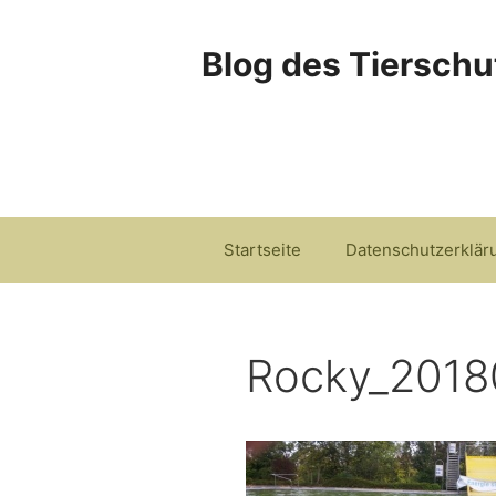
Zum
Inhalt
Blog des Tierschu
springen
Startseite
Datenschutzerklär
Rocky_201