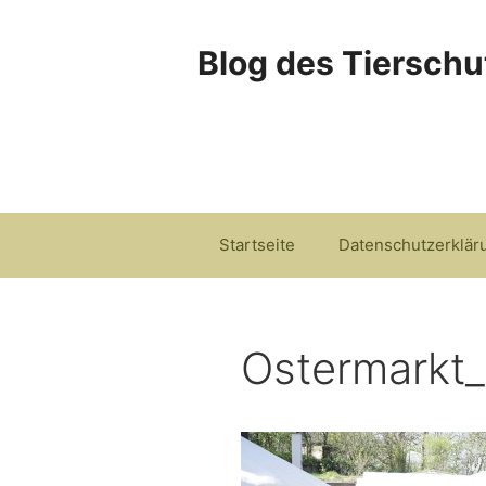
Zum
Inhalt
Blog des Tierschu
springen
Startseite
Datenschutzerklär
Ostermarkt