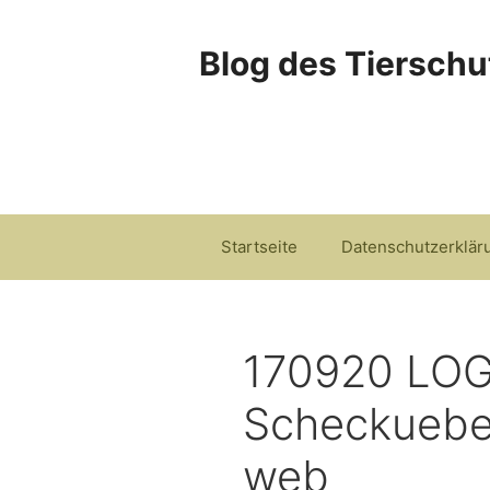
Zum
Inhalt
Blog des Tierschu
springen
Startseite
Datenschutzerklär
170920 LO
Scheckuebe
web