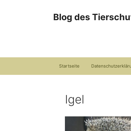
Zum
Inhalt
Blog des Tierschu
springen
Startseite
Datenschutzerklär
Igel