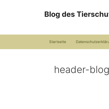
Zum
Inhalt
Blog des Tierschu
springen
Startseite
Datenschutzerklär
header-blo