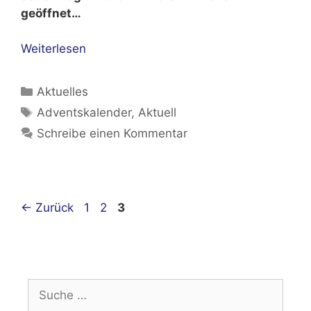
geöffnet…
Weiterlesen
Kategorien
Aktuelles
Schlagwörter
Adventskalender
,
Aktuell
Schreibe einen Kommentar
Beitrags-
Seite
Seite
Seite
←
Zurück
1
2
3
Navigation
Suche
nach: