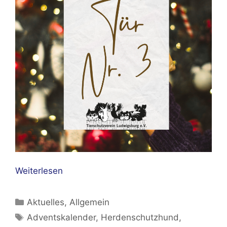
Weiterlesen
Kategorien
Aktuelles
,
Allgemein
Schlagwörter
Adventskalender
,
Herdenschutzhund
,