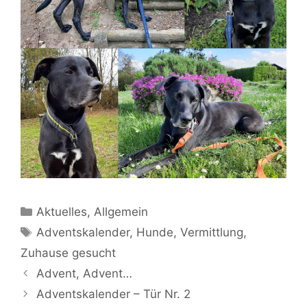
Kategorien
Aktuelles
,
Allgemein
Schlagwörter
Adventskalender
,
Hunde
,
Vermittlung
,
Zuhause gesucht
Beitrags-
Advent, Advent…
Navigation
Adventskalender – Tür Nr. 2