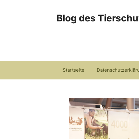
Zum
Inhalt
Blog des Tierschu
springen
Startseite
Datenschutzerklär