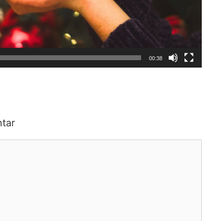
00:38
tar