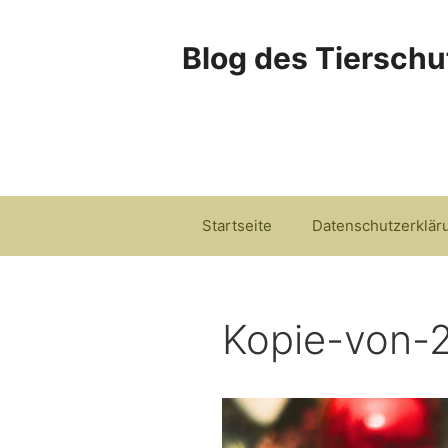
Zum
Inhalt
Blog des Tierschu
springen
Startseite
Datenschutzerklär
Kopie-von-2
Video-
Player