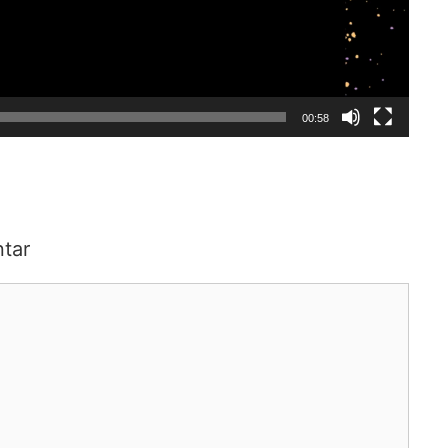
00:58
tar