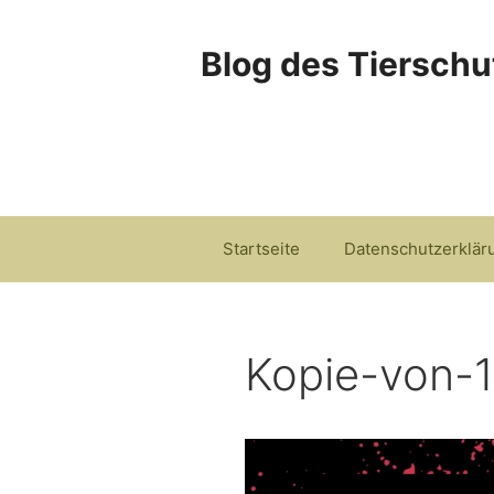
Zum
Inhalt
Blog des Tierschu
springen
Startseite
Datenschutzerklär
Kopie-von-
Video-
Player